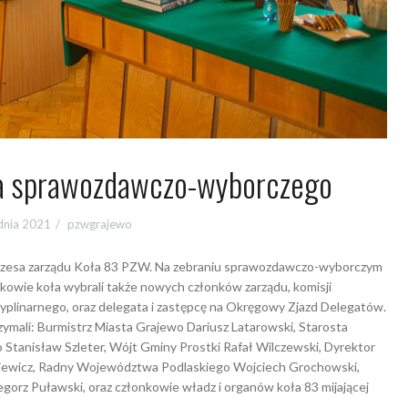
ia sprawozdawczo-wyborczego
dnia 2021
pzwgrajewo
ezesa zarządu Koła 83 PZW. Na zebraniu sprawozdawczo-wyborczym
kowie koła wybrali także nowych członków zarządu, komisji
scyplinarnego, oraz delegata i zastępcę na Okręgowy Zjazd Delegatów.
zymali: Burmistrz Miasta Grajewo Dariusz Latarowski, Starosta
tanisław Szleter, Wójt Gminy Prostki Rafał Wilczewski, Dyrektor
iewicz, Radny Województwa Podlaskiego Wojciech Grochowski,
orz Puławski, oraz członkowie władz i organów koła 83 mijającej