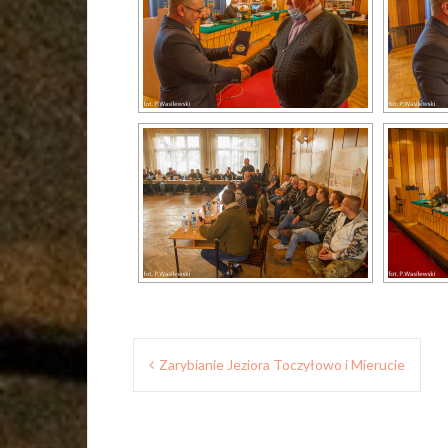
Nawigacja
Zarybianie Jeziora Toczyłowo i Mierucie
wpisu