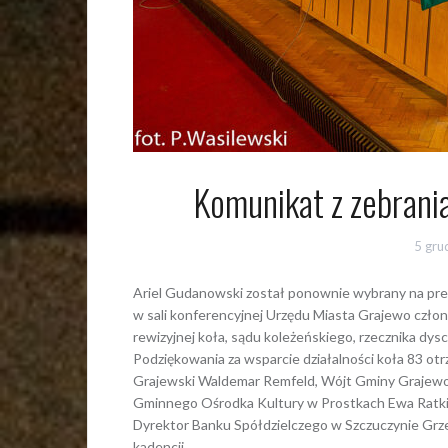
Komunikat z zebran
5 gru
Ariel Gudanowski został ponownie wybrany na pr
w sali konferencyjnej Urzędu Miasta Grajewo człon
rewizyjnej koła, sądu koleżeńskiego, rzecznika dy
Podziękowania za wsparcie działalności koła 83 otr
Grajewski Waldemar Remfeld, Wójt Gminy Grajewo S
Gminnego Ośrodka Kultury w Prostkach Ewa Ratk
Dyrektor Banku Spółdzielczego w Szczuczynie Grzeg
kadencji.