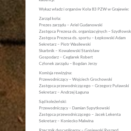
Wykaz władz i organów Koła 83 PZW w Grajewie:
Zarząd koła:
Prezes zarządu – Ariel Gudanowski
Zastępca Prezesa ds. organizacyjnych – Szydłowsk
Zastępca Prezesa ds. sportu – Łepkowski Adam
Sekretarz – Piotr Wasilewski
Skarbnik – Kowalewski Stanisław
Gospodarz – Ceglarek Robert
Członek zarządu – Bogdan Jerzy
Komisja rewizyjna:
Przewodniczący – Wojciech Grochowski
Zastępca przewodniczącego – Grzegorz Puławski
Sekretarz – Andrzej Łaguna
Sąd koleżeński:
Przewodniczący – Damian Sypytkowski
Zastępca przewodniczącego – Jacek Lekenta
Sekretarz – Koniecko Malwina
Rzecznik dyscyplinarny – Gąsiewski Ryszard