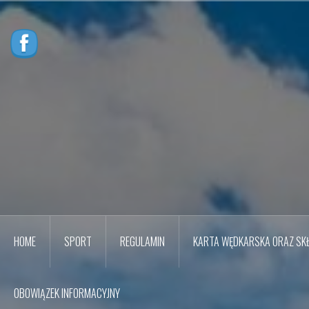
Przejdź
do
treści
HOME
SPORT
REGULAMIN
KARTA WĘDKARSKA ORAZ SKŁ
OBOWIĄZEK INFORMACYJNY