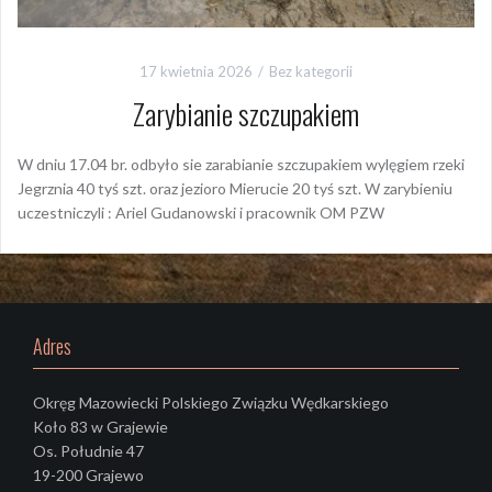
17 kwietnia 2026
Bez kategorii
Zarybianie szczupakiem
W dniu 17.04 br. odbyło sie zarabianie szczupakiem wylęgiem rzeki
Jegrznia 40 tyś szt. oraz jezioro Mierucie 20 tyś szt. W zarybieniu
uczestniczyli : Ariel Gudanowski i pracownik OM PZW
Adres
Okręg Mazowiecki Polskiego Związku Wędkarskiego
Koło 83 w Grajewie
Os. Południe 47
19-200 Grajewo