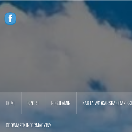
Przejdź
do
treści
HOME
SPORT
REGULAMIN
KARTA WĘDKARSKA ORAZ SKŁ
OBOWIĄZEK INFORMACYJNY