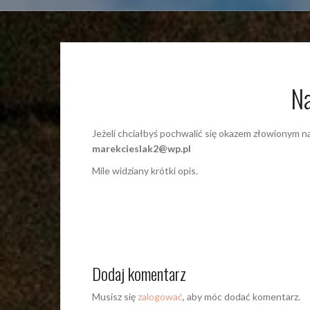
Na
Jeżeli chciałbyś pochwalić się okazem złowionym n
marekcieslak2@wp.pl
Mile widziany krótki opis.
Dodaj komentarz
Musisz się
zalogować
, aby móc dodać komentarz.