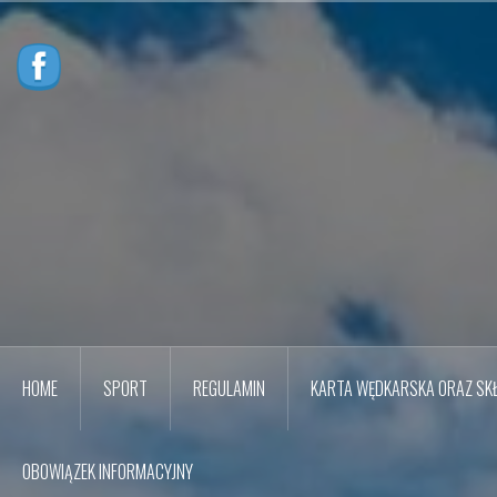
Przejdź
do
treści
HOME
SPORT
REGULAMIN
KARTA WĘDKARSKA ORAZ SKŁ
OBOWIĄZEK INFORMACYJNY