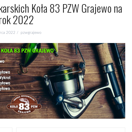
arskich Koła 83 PZW Grajewo na
rok 2022
rca 2022
pzwgrajewo