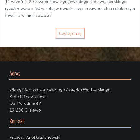
14 września 20 zawodników z grajewskiego Koła wędkarskiego
rywalizowało między sobą w dwu turowych zawodach na ulubionym
łowisku w miejscowości
Czytaj dalej
Adres
Okręg Mazowiecki Polskiego Związku Wędkarskiego
Koło 83 w Grajewie
Os. Południe 47
19-200 Grajewo
Kontakt
Prezes: Ariel Gudanowski