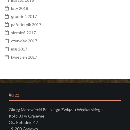
marzec 2018
luty 2018
grudzień 2017
październik 2017
sierpień 2017
czerwiec 2017
maj 2017
kwiecień 2017
Adres
Okręg Mazowiecki Polskiego Związku Wędkarskiego
Koło 83 w Grajewie
Os. Południe 47
19-200 Grajewo