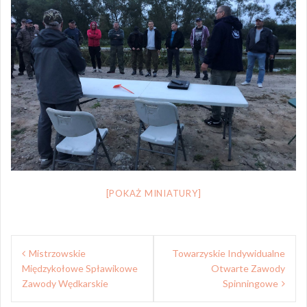
[POKAŻ MINIATURY]
Nawigacja
Mistrzowskie
Towarzyskie Indywidualne
wpisu
Międzykołowe Spławikowe
Otwarte Zawody
Zawody Wędkarskie
Spinningowe