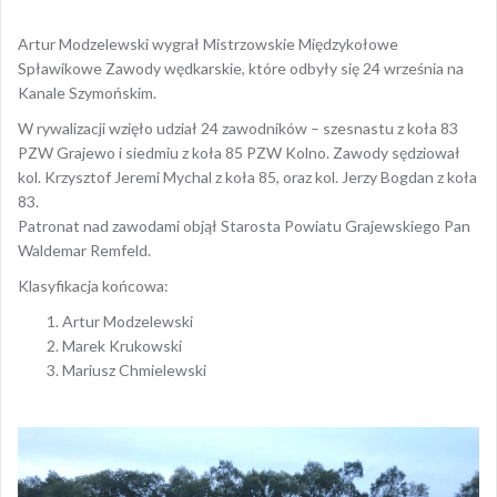
Artur Modzelewski wygrał Mistrzowskie Międzykołowe
Spławikowe Zawody wędkarskie, które odbyły się 24 września na
Kanale Szymońskim.
W rywalizacji wzięło udział 24 zawodników – szesnastu z koła 83
PZW Grajewo i siedmiu z koła 85 PZW Kolno. Zawody sędziował
kol. Krzysztof Jeremi Mychal z koła 85, oraz kol. Jerzy Bogdan z koła
83.
Patronat nad zawodami objął Starosta Powiatu Grajewskiego Pan
Waldemar Remfeld.
Klasyfikacja końcowa:
Artur Modzelewski
Marek Krukowski
Mariusz Chmielewski