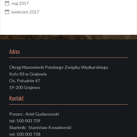
maj 2017
kwiecień 2017
Adres
Okręg Mazowiecki Polskiego Związku Wędkarskiego
Koło 83 w Grajewie
Os. Południe 47
19-200 Grajewo
Kontakt
Prezes: Ariel Gudanowski
tel: 500 003 739
Skarbnik: Stanisław Kowalewski
tel: 500 003 738