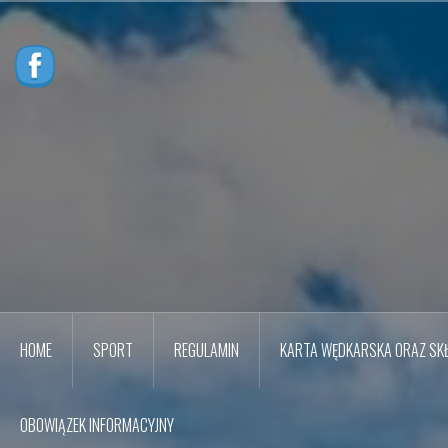
Przejdź
do
treści
HOME
SPORT
REGULAMIN
KARTA WĘDKARSKA ORAZ SKŁ
OBOWIĄZEK INFORMACYJNY