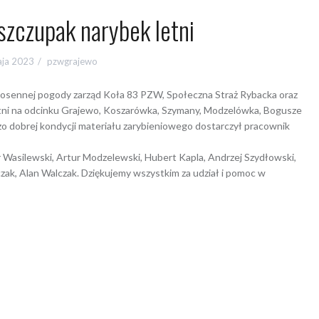
szczupak narybek letni
aja 2023
pzwgrajewo
, wiosennej pogody zarząd Koła 83 PZW, Społeczna Straż Rybacka oraz
letni na odcinku Grajewo, Koszarówka, Szymany, Modzelówka, Bogusze
dzo dobrej kondycji materiału zarybieniowego dostarczył pracownik
tr Wasilewski, Artur Modzelewski, Hubert Kapla, Andrzej Szydłowski,
zak, Alan Walczak. Dziękujemy wszystkim za udział i pomoc w