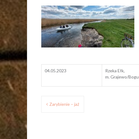
04.05.2023
Rzeka Ełk,
m. Grajewo/Bog
Nawigacja
Zarybienie – jaź
wpisu