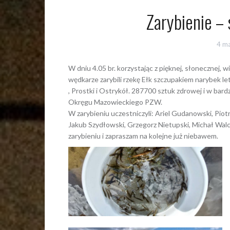
Zarybienie – 
4 m
W dniu 4.05 br. korzystając z pięknej, słonecznej
wędkarze zarybili rzekę Ełk szczupakiem narybek 
, Prostki i Ostrykół. 287700 sztuk zdrowej i w bar
Okręgu Mazowieckiego PZW.
W zarybieniu uczestniczyli: Ariel Gudanowski, Pio
Jakub Szydłowski, Grzegorz Nietupski, Michał Walc
zarybieniu i zapraszam na kolejne już niebawem.