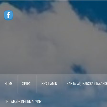
Przejdź
do
treści
HOME
SPORT
REGULAMIN
KARTA WĘDKARSKA ORAZ SKŁ
OBOWIĄZEK INFORMACYJNY