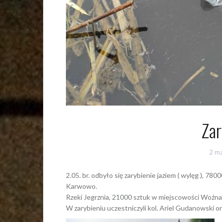
Zar
2 m
2.05. br. odbyło się zarybienie jaziem ( wylęg ), 7
Karwowo.
Rzeki Jegrznia, 21000 sztuk w miejscowości Woźna
W zarybieniu uczestniczyli kol. Ariel Gudanowski