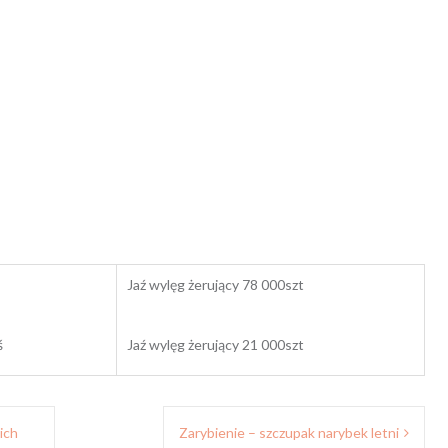
Jaź wylęg żerujący 78 000szt
ś
Jaź wylęg żerujący 21 000szt
ich
Zarybienie – szczupak narybek letni