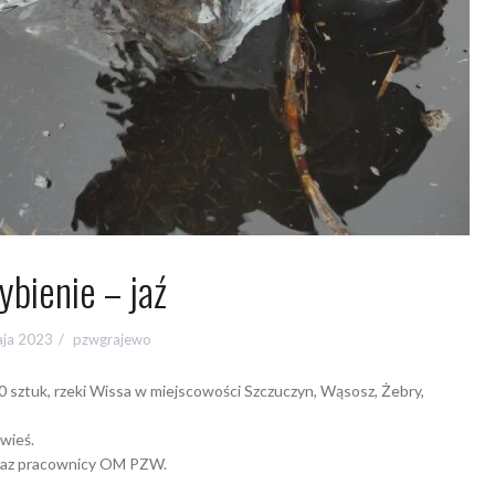
ybienie – jaź
aja 2023
pzwgrajewo
8000 sztuk, rzeki Wissa w miejscowości Szczuczyn, Wąsosz, Żebry,
wieś.
 oraz pracownicy OM PZW.