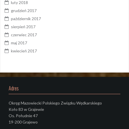
luty 2018
grudzień 2017
październik 2017
sierpień 2017
czerwiec 2017
maj 2017
kwiecień 2017
Adres
Okręg Mazowiecki Polskiego Związku Wędkarskiego
Koło 83 w Grajewie
Os. Południe 47
19-200 Grajewo