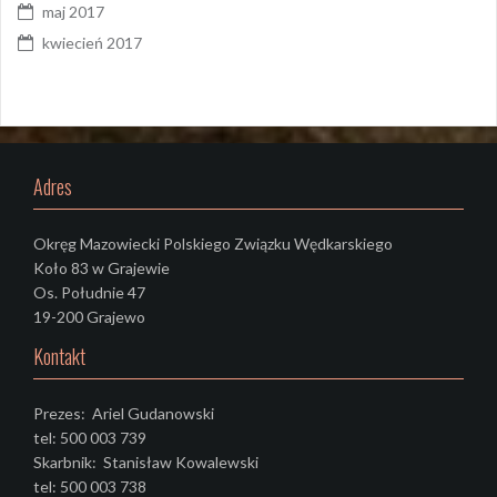
maj 2017
kwiecień 2017
Adres
Okręg Mazowiecki Polskiego Związku Wędkarskiego
Koło 83 w Grajewie
Os. Południe 47
19-200 Grajewo
Kontakt
Prezes: Ariel Gudanowski
tel: 500 003 739
Skarbnik: Stanisław Kowalewski
tel: 500 003 738