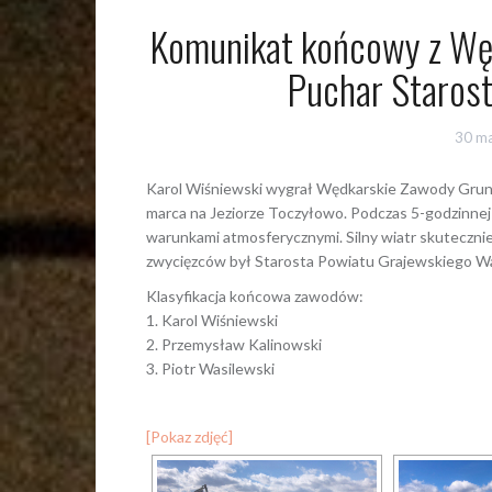
Komunikat końcowy z Wę
Puchar Staros
30 m
Karol Wiśniewski wygrał Wędkarskie Zawody Grunt
marca na Jeziorze Toczyłowo. Podczas 5-godzinnej 
warunkami atmosferycznymi. Silny wiatr skuteczni
zwycięzców był Starosta Powiatu Grajewskiego W
Klasyfikacja końcowa zawodów:
1. Karol Wiśniewski
2. Przemysław Kalinowski
3. Piotr Wasilewski
[Pokaz zdjęć]