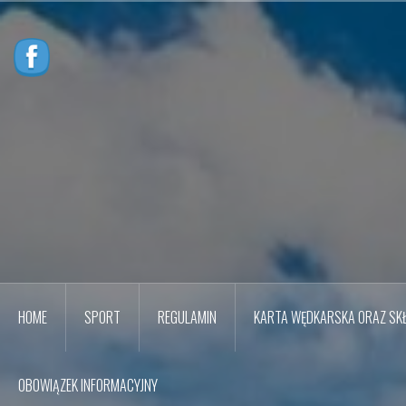
Przejdź
do
treści
HOME
SPORT
REGULAMIN
KARTA WĘDKARSKA ORAZ SKŁ
OBOWIĄZEK INFORMACYJNY