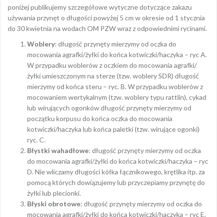
poniżej publikujemy szczegółowe wytyczne dotyczące zakazu
używania przynęt o długości powyżej 5 cm w okresie od 1 stycznia
do 30 kwietnia na wodach OM PZW wraz z odpowiednimi rycinami.
Woblery
: długość przynęty mierzymy od oczka do
mocowania agrafki/żyłki do końca kotwiczki/haczyka – ryc A.
W przypadku woblerów z oczkiem do mocowania agrafki/
żyłki umieszczonym na sterze (tzw. woblery SDR) długość
mierzymy od końca steru – ryc. B. W przypadku woblerów z
mocowaniem wertykalnym (tzw. woblery typu rattlin), cykad
lub wirujących ogonków długość przynęty mierzymy od
początku korpusu do końca oczka do mocowania
kotwiczki/haczyka lub końca paletki (tzw. wirujące ogonki)
ryc. C.
Błystki wahadłowe
: długość przynęty mierzymy od oczka
do mocowania agrafki/żyłki do końca kotwiczki/haczyka – ryc
D. Nie wliczamy długości kółka łącznikowego, krętlika itp. za
pomocą których dowiązujemy lub przyczepiamy przynętę do
żyłki lub plecionki.
Błyski obrotowe
: długość przynęty mierzymy od oczka do
mocowania agrafki/żyłki do końca kotwiczki/haczyka – ryc E.