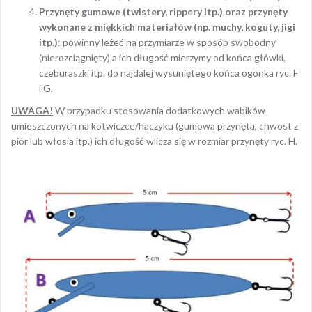
Przynęty gumowe (twistery, rippery itp.) oraz przynęty
wykonane z miękkich materiałów
(np. muchy, koguty, jigi
itp.)
: powinny leżeć na przymiarze w sposób swobodny
(nierozciągnięty) a ich długość mierzymy od końca główki,
czeburaszki itp. do najdalej wysuniętego końca ogonka ryc. F
i G.
UWAGA!
W przypadku stosowania dodatkowych wabików
umieszczonych na kotwiczce/haczyku (gumowa przynęta, chwost z
piór lub włosia itp.) ich długość wlicza się w rozmiar przynęty ryc. H.