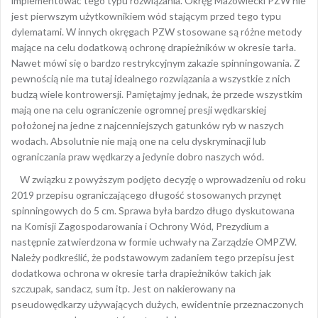
implementować tego typu rozwiązania. Okręg Mazowiecki PZW nie
jest pierwszym użytkownikiem wód stającym przed tego typu
dylematami. W innych okręgach PZW stosowane są różne metody
mające na celu dodatkową ochronę drapieżników w okresie tarła.
Nawet mówi się o bardzo restrykcyjnym zakazie spinningowania. Z
pewnością nie ma tutaj idealnego rozwiązania a wszystkie z nich
budzą wiele kontrowersji. Pamiętajmy jednak, że przede wszystkim
mają one na celu ograniczenie ogromnej presji wędkarskiej
położonej na jedne z najcenniejszych gatunków ryb w naszych
wodach. Absolutnie nie mają one na celu dyskryminacji lub
ograniczania praw wędkarzy a jedynie dobro naszych wód.
W związku z powyższym podjęto decyzję o wprowadzeniu od roku
2019 przepisu ograniczającego długość stosowanych przynęt
spinningowych do 5 cm. Sprawa była bardzo długo dyskutowana
na Komisji Zagospodarowania i Ochrony Wód, Prezydium a
następnie zatwierdzona w formie uchwały na Zarządzie OMPZW.
Należy podkreślić, że podstawowym zadaniem tego przepisu jest
dodatkowa ochrona w okresie tarła drapieżników takich jak
szczupak, sandacz, sum itp. Jest on nakierowany na
pseudowędkarzy używających dużych, ewidentnie przeznaczonych