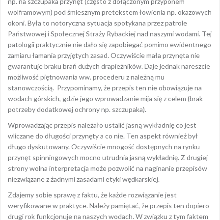
np. na szczupaka przynęt (często z dołączonym przyponem
wolframowym) pod śmiesznym pretekstem łowienia np. okazowych
okoni. Była to notoryczna sytuacja spotykana przez patrole
Państwowej i Społecznej Straży Rybackiej nad naszymi wodami. Tej
patologii praktycznie nie dało się zapobiegać pomimo ewidentnego
zamiaru łamania przyjętych zasad. Oczywiście mała przynęta nie
gwarantuje braku brań dużych drapieżników. Daje jednak nareszcie
możliwość piętnowania ww. procederu z należną mu
stanowczością. Przypominamy, że przepis ten nie obowiązuje na
wodach górskich, gdzie jego wprowadzanie mija się z celem (brak
potrzeby dodatkowej ochrony np. szczupaka).
Wprowadzając przepis należało ustalić jasną wykładnię co jest
wliczane do długości przynęty a co nie. Ten aspekt również był
długo dyskutowany. Oczywiście mnogość dostępnych na rynku
przynęt spinningowych mocno utrudnia jasną wykładnię. Z drugiej
strony wolna interpretacja może pozwolić na naginanie przepisów
niezwiązane z żadnymi zasadami etyki wędkarskiej.
Zdajemy sobie sprawę z faktu, że każde rozwiązanie jest
weryfikowane w praktyce. Należy pamiętać, że przepis ten dopiero
drugi rok funkcjonuje na naszych wodach. W związku z tym faktem