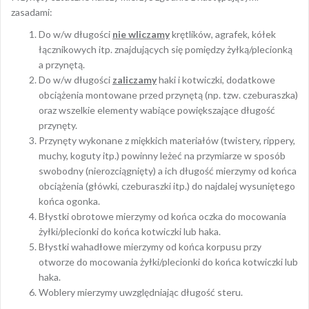
zasadami:
Do w/w długości
nie wliczamy
krętlików, agrafek, kółek
łącznikowych itp. znajdujących się pomiędzy żyłką/plecionką
a przynętą.
Do w/w długości
zaliczamy
haki i kotwiczki, dodatkowe
obciążenia montowane przed przynętą (np. tzw. czeburaszka)
oraz wszelkie elementy wabiące powiększające długość
przynęty.
Przynęty wykonane z miękkich materiałów (twistery, rippery,
muchy, koguty itp.) powinny leżeć na przymiarze w sposób
swobodny (nierozciągnięty) a ich długość mierzymy od końca
obciążenia (główki, czeburaszki itp.) do najdalej wysuniętego
końca ogonka.
Błystki obrotowe mierzymy od końca oczka do mocowania
żyłki/plecionki do końca kotwiczki lub haka.
Błystki wahadłowe mierzymy od końca korpusu przy
otworze do mocowania żyłki/plecionki do końca kotwiczki lub
haka.
Woblery mierzymy uwzględniając długość steru.