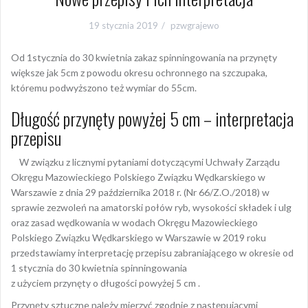
19 stycznia 2019
pzwgrajewo
Od 1stycznia do 30 kwietnia zakaz spinningowania na przynęty
większe jak 5cm z powodu okresu ochronnego na szczupaka,
któremu podwyższono też wymiar do 55cm.
Długość przynęty powyżej 5 cm – interpretacja
przepisu
W związku z licznymi pytaniami dotyczącymi Uchwały Zarządu
Okręgu Mazowieckiego Polskiego Związku Wędkarskiego w
Warszawie z dnia 29 października 2018 r. (Nr 66/Z.O./2018) w
sprawie zezwoleń na amatorski połów ryb, wysokości składek i ulg
oraz zasad wędkowania w wodach Okręgu Mazowieckiego
Polskiego Związku Wędkarskiego w Warszawie w 2019 roku
przedstawiamy interpretację przepisu zabraniającego w okresie od
1 stycznia do 30 kwietnia spinningowania
z użyciem przynęty o długości powyżej 5 cm .
Przynęty sztuczne należy mierzyć zgodnie z następującymi