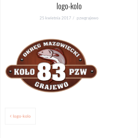
logo-kolo
25 kwietnia 2017
pzwgrajewo
Nawigacja
logo-kolo
wpisu