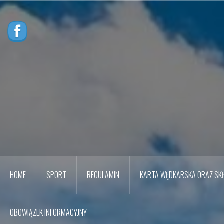
Przejdź
do
treści
HOME
SPORT
REGULAMIN
KARTA WĘDKARSKA ORAZ SKŁ
OBOWIĄZEK INFORMACYJNY