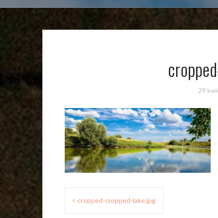
cropped
29 kwi
Nawigacja
cropped-cropped-lake.jpg
wpisu