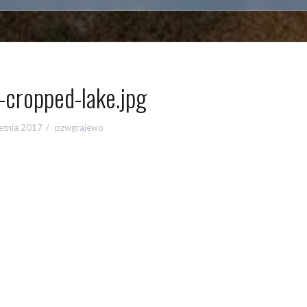
-cropped-lake.jpg
etnia 2017
pzwgrajewo