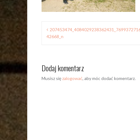
Nawigacja
207453474_4084029238362431_769937271
wpisu
42668_n
Dodaj komentarz
Musisz się
zalogować
, aby móc dodać komentarz.