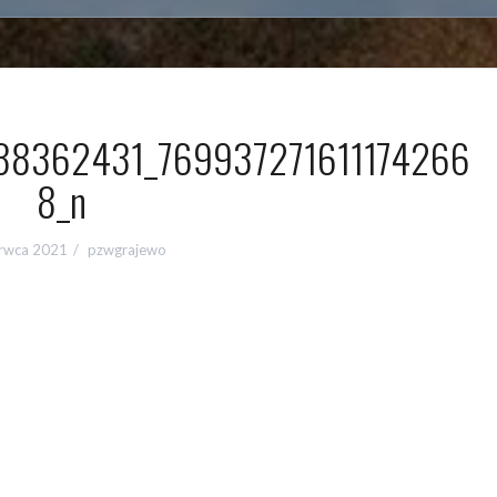
8362431_769937271611174266
8_n
erwca 2021
pzwgrajewo