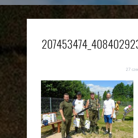
207453474_408402923
27 cz