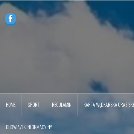
Przejdź
do
treści
HOME
SPORT
REGULAMIN
KARTA WĘDKARSKA ORAZ SKŁ
OBOWIĄZEK INFORMACYJNY