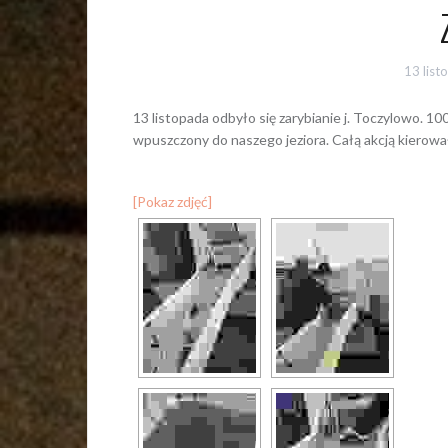
13 lis
13 listopada odbyło się zarybianie j. Toczylowo. 1
wpuszczony do naszego jeziora. Całą akcją kierow
[Pokaz zdjęć]