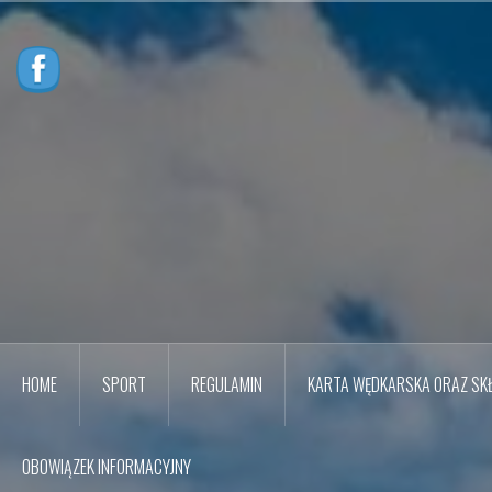
Przejdź
do
treści
HOME
SPORT
REGULAMIN
KARTA WĘDKARSKA ORAZ SKŁ
OBOWIĄZEK INFORMACYJNY