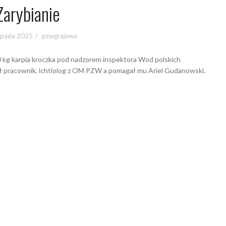
Zarybianie
topada 2025
pzwgrajewo
00 kg karpia kroczka pod nadzorem inspektora Wod polskich
ał pracownik, ichtiolog z OM PZW a pomagał mu Ariel Gudanowski.