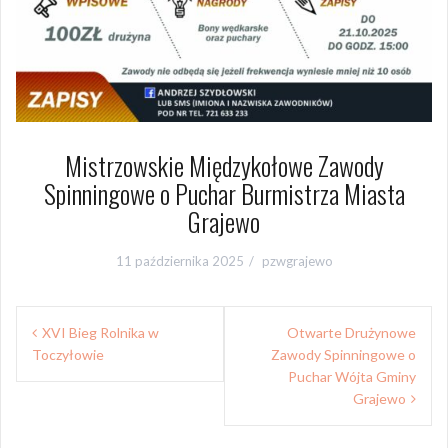
Mistrzowskie Międzykołowe Zawody
Spinningowe o Puchar Burmistrza Miasta
Grajewo
11 października 2025
pzwgrajewo
Nawigacja
XVI Bieg Rolnika w
Otwarte Drużynowe
wpisu
Toczyłowie
Zawody Spinningowe o
Puchar Wójta Gminy
Grajewo