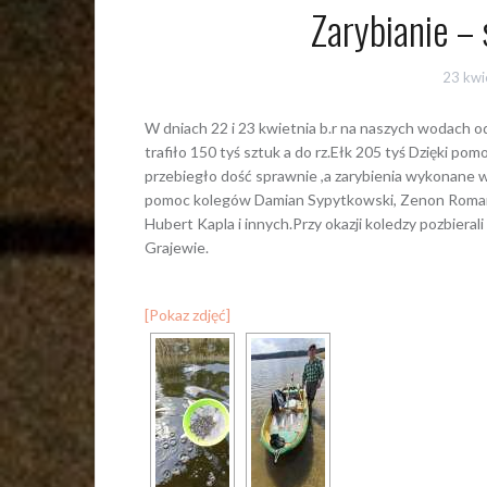
Zarybianie – 
23 kwi
W dniach 22 i 23 kwietnia b.r na naszych wodach o
trafiło 150 tyś sztuk a do rz.Ełk 205 tyś Dzięki 
przebiegło dość sprawnie ,a zarybienia wykonane
pomoc kolegów Damian Sypytkowski, Zenon Romano
Hubert Kapla i innych.Przy okazji koledzy pozbiera
Grajewie.
[Pokaz zdjęć]