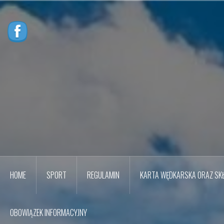
Przejdź
do
treści
HOME
SPORT
REGULAMIN
KARTA WĘDKARSKA ORAZ SKŁ
OBOWIĄZEK INFORMACYJNY