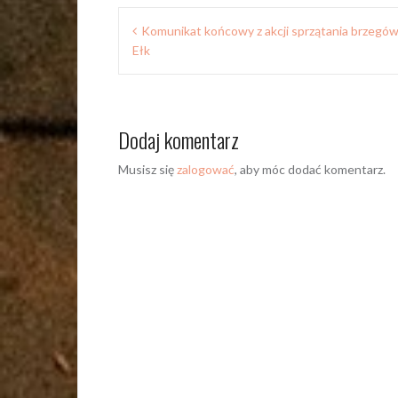
Nawigacja
Komunikat końcowy z akcji sprzątania brzegów
wpisu
Ełk
Dodaj komentarz
Musisz się
zalogować
, aby móc dodać komentarz.