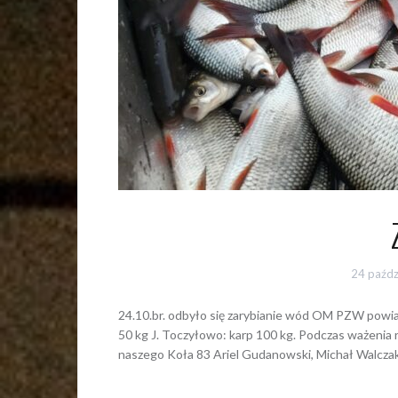
24 paźdz
24.10.br. odbyło się zarybianie wód OM PZW powiatu
50 kg J. Toczyłowo: karp 100 kg. Podczas ważenia ry
naszego Koła 83 Ariel Gudanowski, Michał Walcz