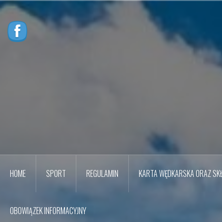
Przejdź
do
treści
HOME
SPORT
REGULAMIN
KARTA WĘDKARSKA ORAZ SKŁ
OBOWIĄZEK INFORMACYJNY