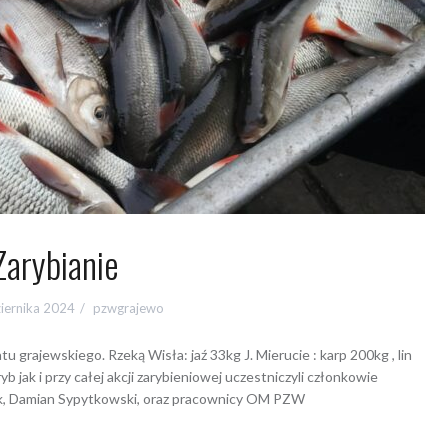
Zarybianie
iernika 2024
pzwgrajewo
 grajewskiego. Rzeką Wisła: jaź 33kg J. Mierucie : karp 200kg , lin
b jak i przy całej akcji zarybieniowej uczestniczyli członkowie
ak, Damian Sypytkowski, oraz pracownicy OM PZW