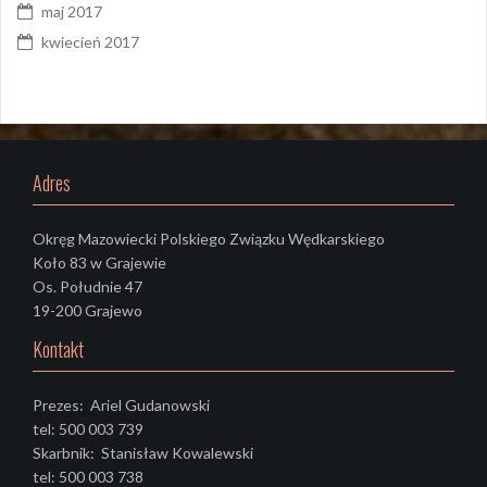
maj 2017
kwiecień 2017
Adres
Okręg Mazowiecki Polskiego Związku Wędkarskiego
Koło 83 w Grajewie
Os. Południe 47
19-200 Grajewo
Kontakt
Prezes: Ariel Gudanowski
tel: 500 003 739
Skarbnik: Stanisław Kowalewski
tel: 500 003 738