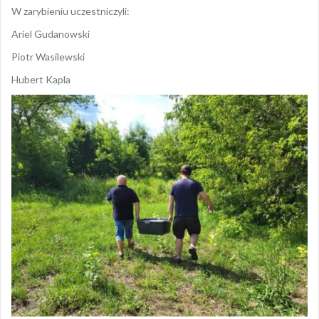
W zarybieniu uczestniczyli:
Ariel Gudanowski
Piotr Wasilewski
Hubert Kapla