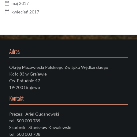
maj 2017
kwiecień 2017
Adres
Okręg Mazowiecki Polskiego Związku Wędkarskiego
Koło 83 w Grajewie
Os. Południe 47
19-200 Grajewo
Kontakt
Prezes: Ariel Gudanowski
tel: 500 003 739
Skarbnik: Stanisław Kowalewski
tel: 500 003 738