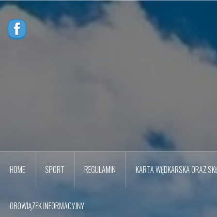
Przejdź
do
treści
HOME
SPORT
REGULAMIN
KARTA WĘDKARSKA ORAZ SKŁ
OBOWIĄZEK INFORMACYJNY