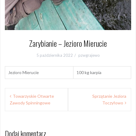
Zarybianie – Jezioro Mierucie
5 października 2022
pzwgrajewo
Jezioro Mierucie
100 kg karpia
Nawigacja
Towarzyskie Otwarte
Sprzątanie Jeziora
wpisu
Zawody Spinningowe
Toczyłowo
Dodaj komentarz