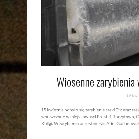
Wiosenne zarybienia
19 kwi
15 kwietnia odbyło się zarybienie rzeki Ełk oraz rz
wpuszczone w miejscowości Prostki, Toczyłowo, Gr
Kuligi. W zarybieniu uczestniczyli: Ariel Gudanows