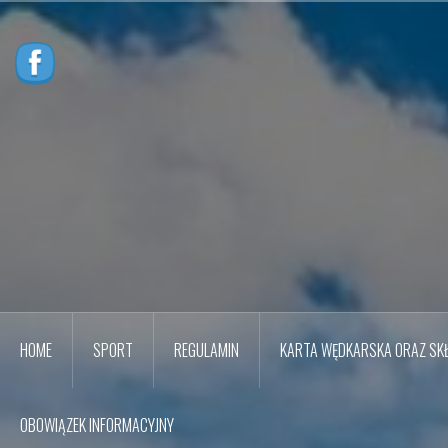
Przejdź
do
treści
HOME
SPORT
REGULAMIN
KARTA WĘDKARSKA ORAZ SKŁ
OBOWIĄZEK INFORMACYJNY