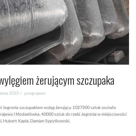
 wylęgiem żerującym szczupaka
etnia 2022
pzwgrajewo
eki Jegrznia szczupakiem wylęg żerujący. 1027300 sztuk zostało
ajewo i Modzelówka. 40000 sztuk do rzeki Jegrznia w miejscowości
ki, Hubert Kapla, Damian Sypytkowski.