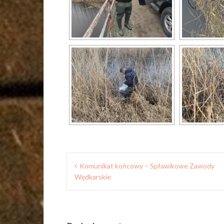
Nawigacja
Komunikat końcowy – Spławikowe Zawody
wpisu
Wędkarskie