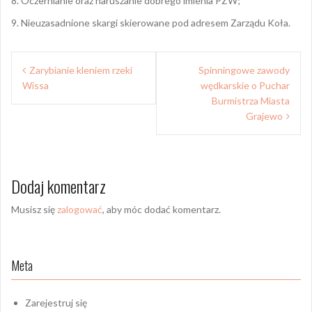
8. Oczernianie oraz naruszanie dobrego imienia PZW;
9. Nieuzasadnione skargi skierowane pod adresem Zarządu Koła.
Nawigacja
Zarybianie kleniem rzeki
Spinningowe zawody
wpisu
Wissa
wędkarskie o Puchar
Burmistrza Miasta
Grajewo
Dodaj komentarz
Musisz się
zalogować
, aby móc dodać komentarz.
Meta
Zarejestruj się