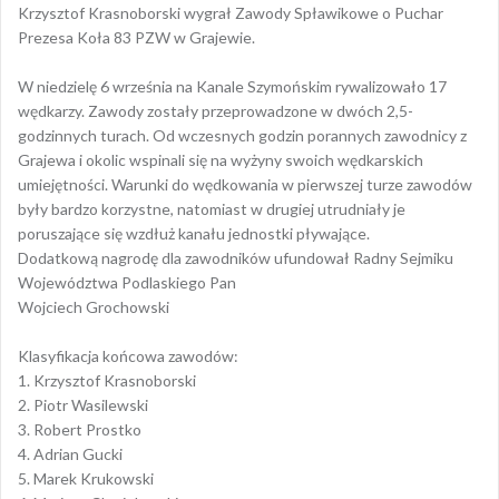
Krzysztof Krasnoborski wygrał Zawody Spławikowe o Puchar
Prezesa Koła 83 PZW w Grajewie.
W niedzielę 6 września na Kanale Szymońskim rywalizowało 17
wędkarzy. Zawody zostały przeprowadzone w dwóch 2,5-
godzinnych turach. Od wczesnych godzin porannych zawodnicy z
Grajewa i okolic wspinali się na wyżyny swoich wędkarskich
umiejętności. Warunki do wędkowania w pierwszej turze zawodów
były bardzo korzystne, natomiast w drugiej utrudniały je
poruszające się wzdłuż kanału jednostki pływające.
Dodatkową nagrodę dla zawodników ufundował Radny Sejmiku
Województwa Podlaskiego Pan
Wojciech Grochowski
Klasyfikacja końcowa zawodów:
1. Krzysztof Krasnoborski
2. Piotr Wasilewski
3. Robert Prostko
4. Adrian Gucki
5. Marek Krukowski