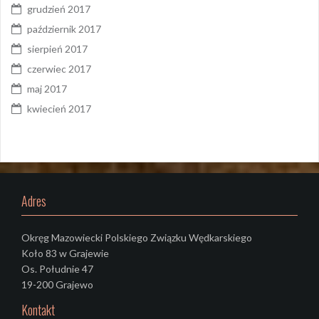
grudzień 2017
październik 2017
sierpień 2017
czerwiec 2017
maj 2017
kwiecień 2017
Adres
Okręg Mazowiecki Polskiego Związku Wędkarskiego
Koło 83 w Grajewie
Os. Południe 47
19-200 Grajewo
Kontakt