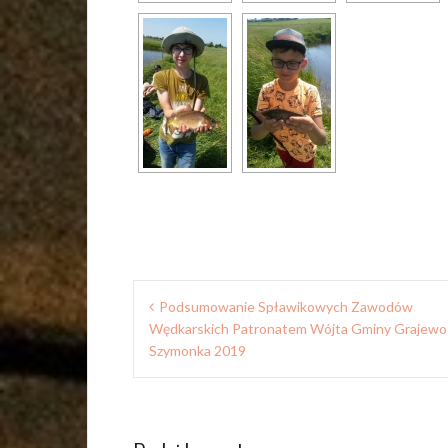
Nawigacja
Podsumowanie Spławikowych Zawodów
wpisu
Wędkarskich Patronatem Wójta Gminy Grajewo
Szymonka 2019