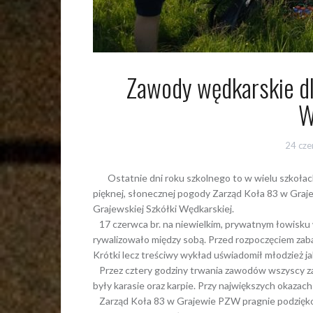
Zawody wędkarskie dl
W
24 cz
Ostatnie dni roku szkolnego to w wielu szkołach
pięknej, słonecznej pogody Zarząd Koła 83 w Gra
Grajewskiej Szkółki Wędkarskiej.
17 czerwca br. na niewielkim, prywatnym łowisku 
rywalizowało między sobą. Przed rozpoczęciem zab
Krótki lecz treściwy wykład uświadomił młodzież ja
Przez cztery godziny trwania zawodów wszyscy zaw
były karasie oraz karpie. Przy największych okaza
Zarząd Koła 83 w Grajewie PZW pragnie podziękowa