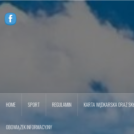
Przejdź
do
treści
HOME
SPORT
REGULAMIN
KARTA WĘDKARSKA ORAZ SKŁ
OBOWIĄZEK INFORMACYJNY