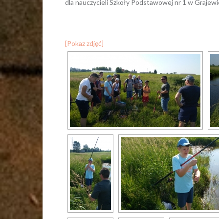
dla nauczycieli Szkoły Podstawowej nr 1 w Grajew
[Pokaz zdjęć]