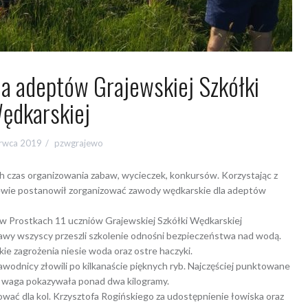
a adeptów Grajewskiej Szkółki
ędkarskiej
erwca 2019
pzwgrajewo
 czas organizowania zabaw, wycieczek, konkursów. Korzystając z
jewie postanowił zorganizować zawody wędkarskie dla adeptów
w Prostkach 11 uczniów Grajewskiej Szkółki Wędkarskiej
awy wszyscy przeszli szkolenie odnośni bezpieczeństwa nad wodą.
kie zagrożenia niesie woda oraz ostre haczyki.
odnicy złowili po kilkanaście pięknych ryb. Najczęściej punktowane
ch waga pokazywała ponad dwa kilogramy.
ć dla kol. Krzysztofa Rogińskiego za udostępnienie łowiska oraz