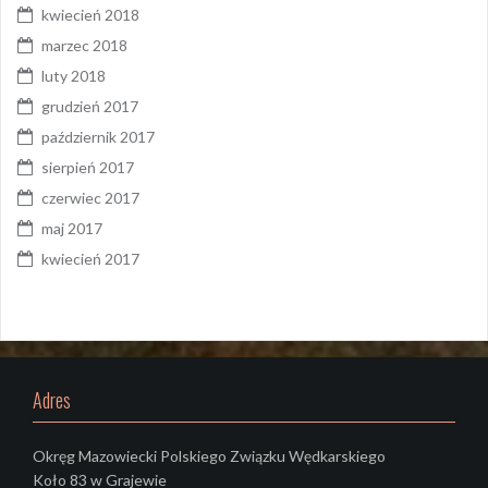
kwiecień 2018
marzec 2018
luty 2018
grudzień 2017
październik 2017
sierpień 2017
czerwiec 2017
maj 2017
kwiecień 2017
Adres
Okręg Mazowiecki Polskiego Związku Wędkarskiego
Koło 83 w Grajewie