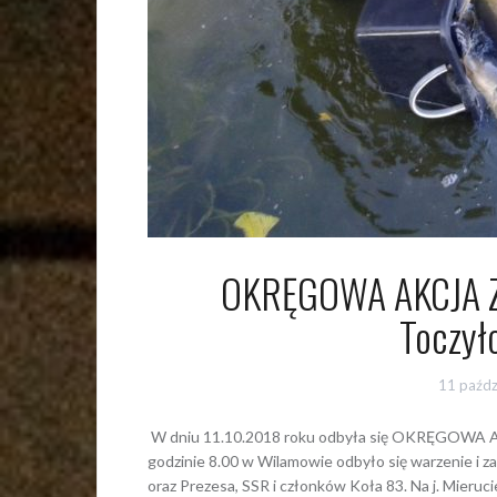
OKRĘGOWA AKCJA Z
Toczyło
11 paźdz
W dniu 11.10.2018 roku odbyła się OKRĘGOWA AK
godzinie 8.00 w Wilamowie odbyło się warzenie i
oraz Prezesa, SSR i członków Koła 83. Na j. Mieruc