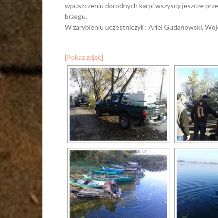
wpuszczeniu dorodnych karpi wszyscy jeszcze przez
brzegu.
W zarybieniu uczestniczyli : Ariel Gudanowski, Wo
[Pokaz zdjęć]