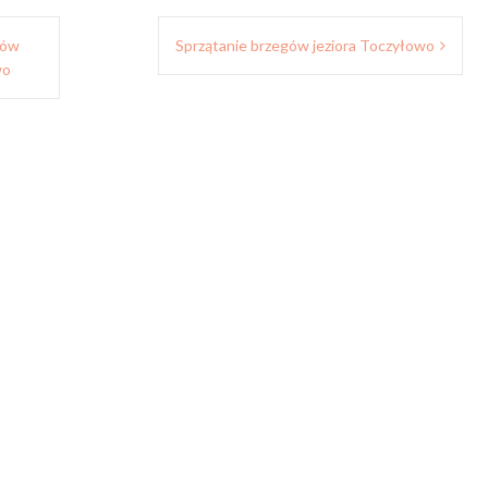
dów
Sprzątanie brzegów jeziora Toczyłowo
wo