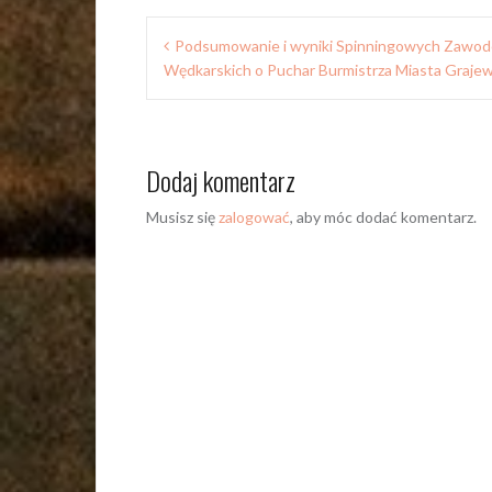
Nawigacja
Podsumowanie i wyniki Spinningowych Zawo
wpisu
Wędkarskich o Puchar Burmistrza Miasta Graje
Dodaj komentarz
Musisz się
zalogować
, aby móc dodać komentarz.