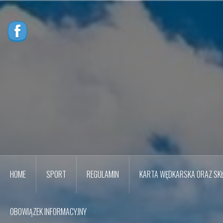
Przejdź
do
treści
HOME
SPORT
REGULAMIN
KARTA WĘDKARSKA ORAZ SKŁ
OBOWIĄZEK INFORMACYJNY