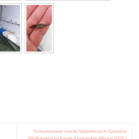
Podsumowanie i wyniki Spławikowych Zawodów
Wędkarskich na Kanale Szymońskim Wiosna 2018