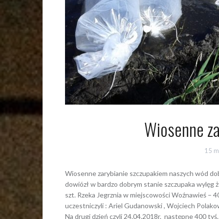
Wiosenne za
15 m
Wiosenne zarybianie szczupakiem naszych wód do
dowiózł w bardzo dobrym stanie szczupaka wylęg że
szt. Rzeka Jegrznia w miejscowości Woźnawieś – 40 ty
uczestniczyli : Ariel Gudanowski , Wojciech Polako
Na drugi dzień czyli 24.04.2018r. następne 400 ty