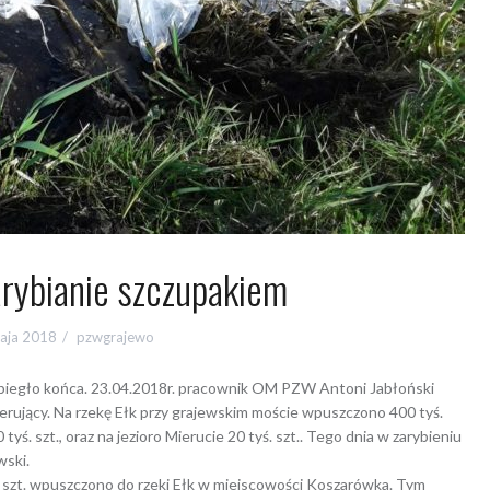
rybianie szczupakiem
aja 2018
pzwgrajewo
biegło końca. 23.04.2018r. pracownik OM PZW Antoni Jabłoński
rujący. Na rzekę Ełk przy grajewskim moście wpuszczono 400 tyś.
ś. szt., oraz na jezioro Mierucie 20 tyś. szt.. Tego dnia w zarybieniu
wski.
ś. szt. wpuszczono do rzeki Ełk w miejscowości Koszarówka. Tym