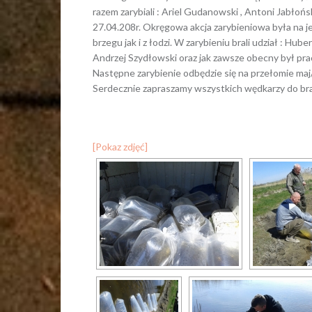
razem zarybiali : Ariel Gudanowski , Antoni Jabłońsk
27.04.208r. Okręgowa akcja zarybieniowa była na j
brzegu jak i z łodzi. W zarybieniu brali udział : 
Andrzej Szydłowski oraz jak zawsze obecny był p
Następne zarybienie odbędzie się na przełomie ma
Serdecznie zapraszamy wszystkich wędkarzy do bra
[Pokaz zdjęć]