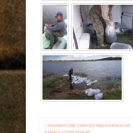
Nawigacja
SPŁAWIKOWE ZAWODY WĘDKARSKIE NA
wpisu
KANALE SZYMOŃSKIM