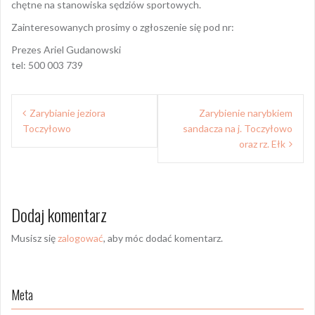
chętne na stanowiska sędziów sportowych.
Zainteresowanych prosimy o zgłoszenie się pod nr:
Prezes Ariel Gudanowski
tel: 500 003 739
Nawigacja
Zarybianie jeziora
Zarybienie narybkiem
wpisu
Toczyłowo
sandacza na j. Toczyłowo
oraz rz. Ełk
Dodaj komentarz
Musisz się
zalogować
, aby móc dodać komentarz.
Meta