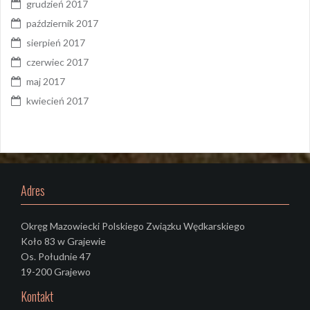
grudzień 2017
październik 2017
sierpień 2017
czerwiec 2017
maj 2017
kwiecień 2017
Adres
Okręg Mazowiecki Polskiego Związku Wędkarskiego
Koło 83 w Grajewie
Os. Południe 47
19-200 Grajewo
Kontakt