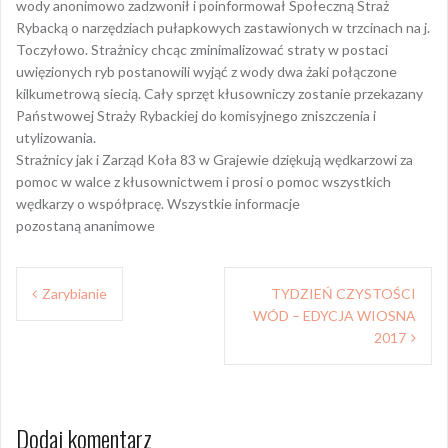
wody anonimowo zadzwonił i poinformował Społeczną Straż
Rybacką o narzędziach pułapkowych zastawionych w trzcinach na j.
Toczyłowo. Strażnicy chcąc zminimalizować straty w postaci
uwięzionych ryb postanowili wyjąć z wody dwa żaki połączone
kilkumetrową siecią. Cały sprzęt kłusowniczy zostanie przekazany
Państwowej Straży Rybackiej do komisyjnego zniszczenia i
utylizowania.
Strażnicy jak i Zarząd Koła 83 w Grajewie dziękują wędkarzowi za
pomoc w walce z kłusownictwem i prosi o pomoc wszystkich
wędkarzy o współpracę. Wszystkie informacje
pozostaną ananimowe
Nawigacja
Zarybianie
TYDZIEŃ CZYSTOŚCI
wpisu
WÓD – EDYCJA WIOSNA
2017
Dodaj komentarz